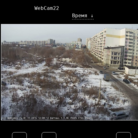
WebCam22
Время ↓