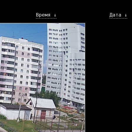
Время ↓
Дата ↓