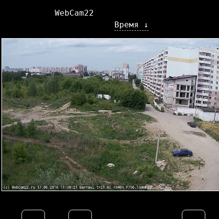
WebCam22
Время ↓