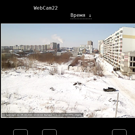
WebCam22
Время ↓