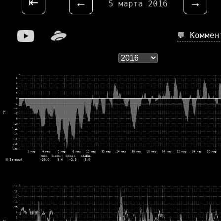
⇤
←
→
5 марта 2016
💬 Комме