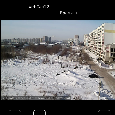
WebCam22
Время ↓