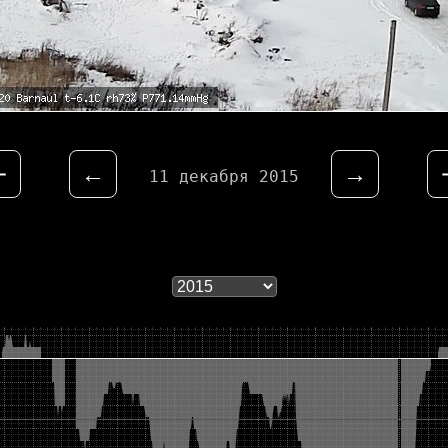
⇤
←
→
11 декабря 2015