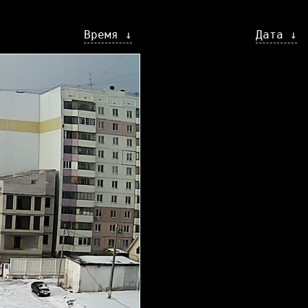
Время ↓
Дата ↓