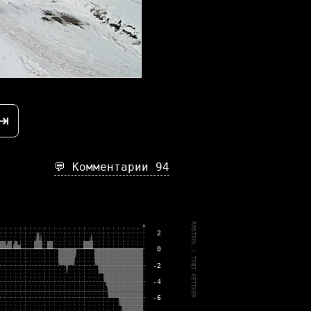
⇥
💬 Комментарии
94