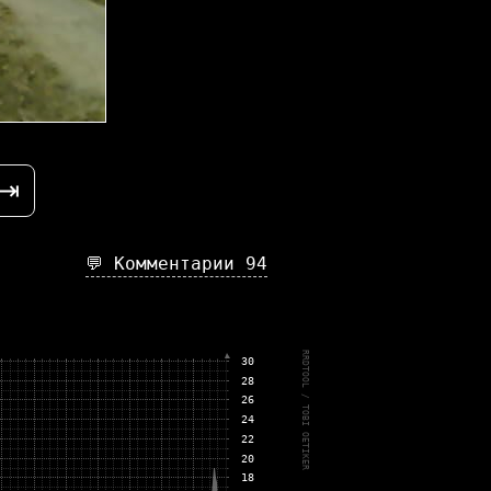
⇥
💬 Комментарии
94