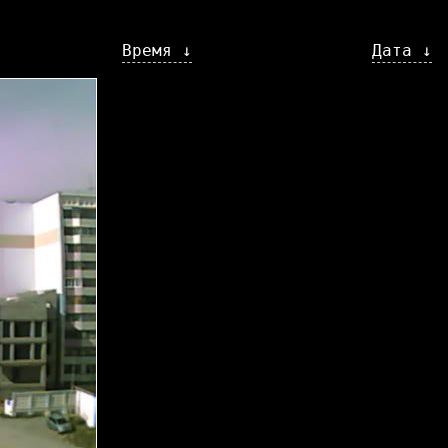
Время ↓
Дата ↓