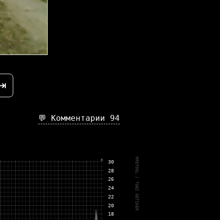
⇥
💬 Комментарии
94