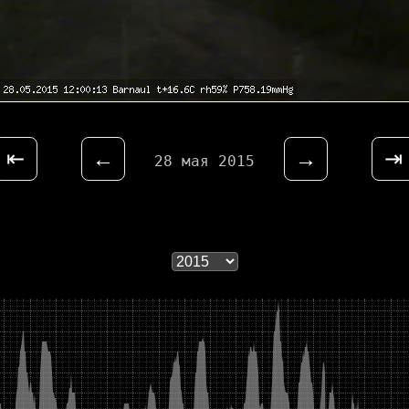
⇤
←
→
⇥
28 мая 2015