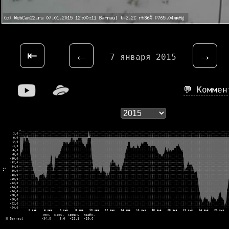
⇤
←
→
7 января 2015
💬 Комме