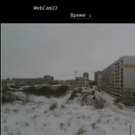
WebCam22
Время ↓