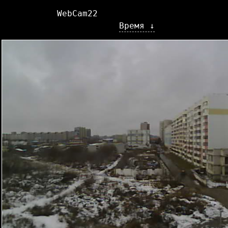
WebCam22
Время ↓