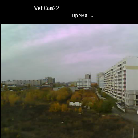
WebCam22
Время ↓