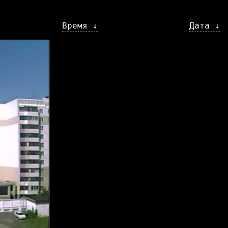
Время ↓
Дата ↓