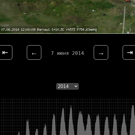
⇤
←
→
⇥
7 июня 2014