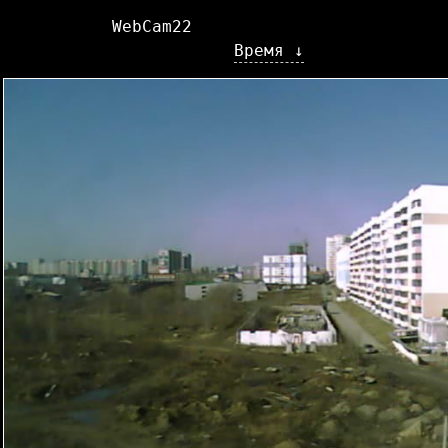
WebCam22
Время ↓