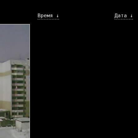
Время ↓
Дата ↓