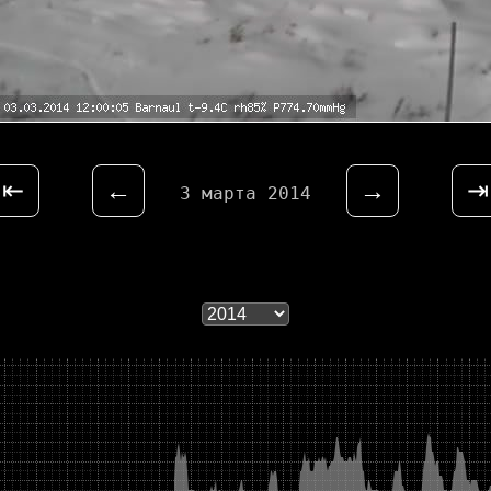
⇤
←
→
⇥
3 марта 2014