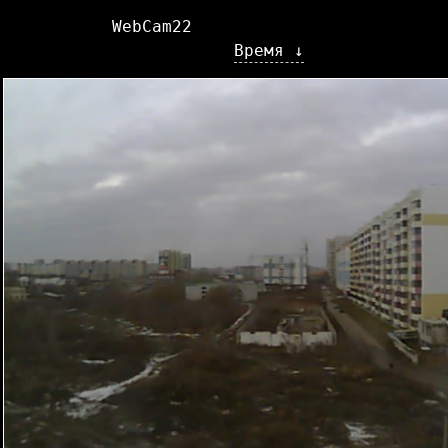
WebCam22
Время ↓