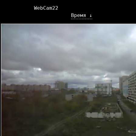
WebCam22
Время ↓