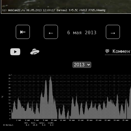
⇤
←
→
6 мая 2013
💬 Комме