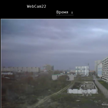
WebCam22
Время ↓