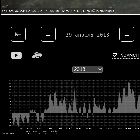
⇤
←
→
29 апреля 2013
💬 Комме