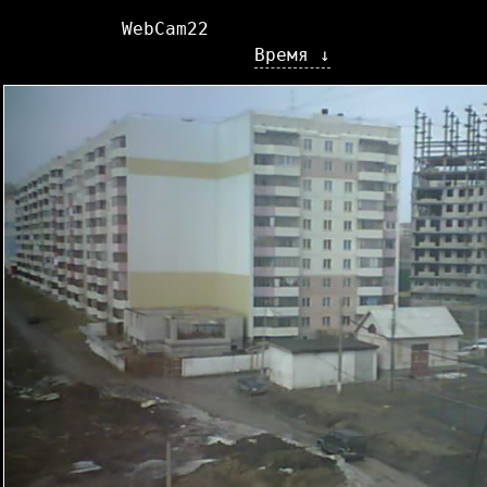
WebCam22
Время ↓