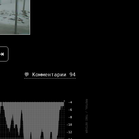
⇥
💬 Комментарии
94