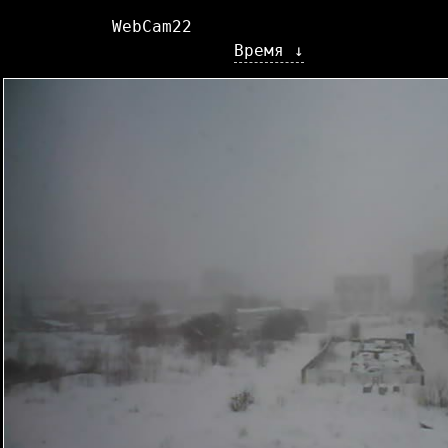
WebCam22
Время ↓