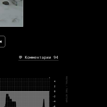
⇥
💬 Комментарии
94