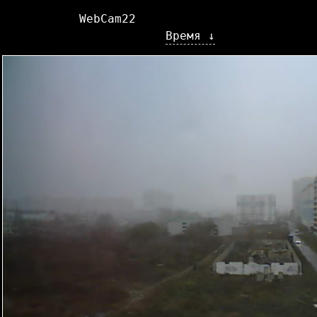
WebCam22
Время ↓