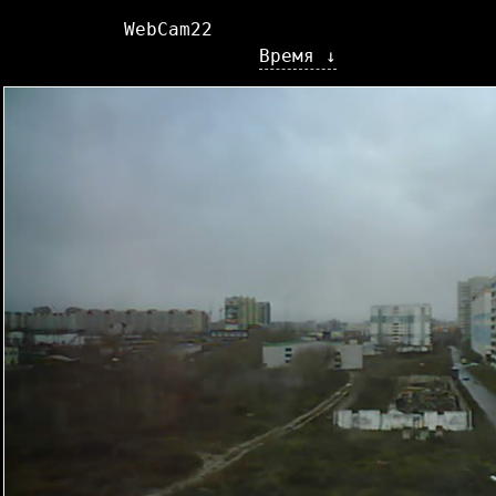
WebCam22
Время ↓