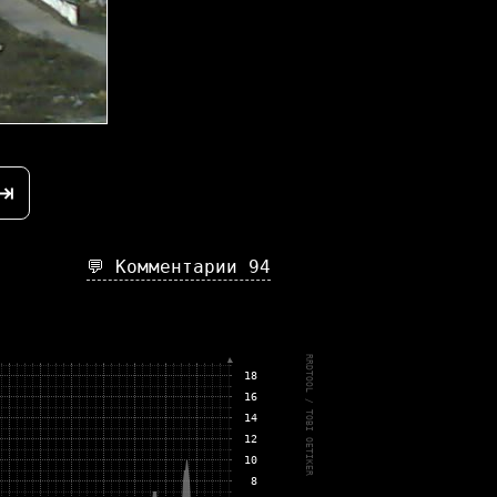
⇥
💬 Комментарии
94