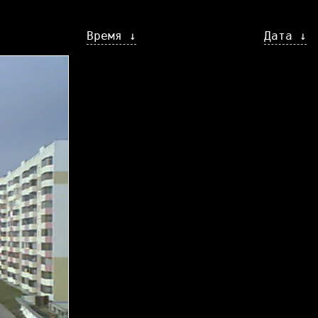
Время ↓
Дата ↓