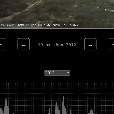
⇤
←
→
19 октября 2012