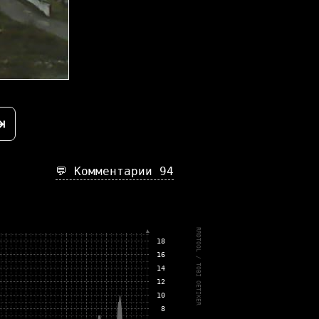
⇥
💬 Комментарии
94