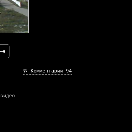
⇥
💬 Комментарии
94
 видео