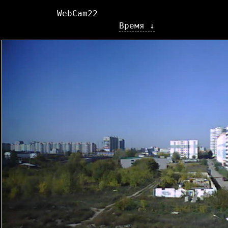
WebCam22
Время ↓