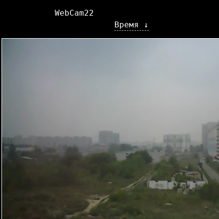
WebCam22
Время ↓