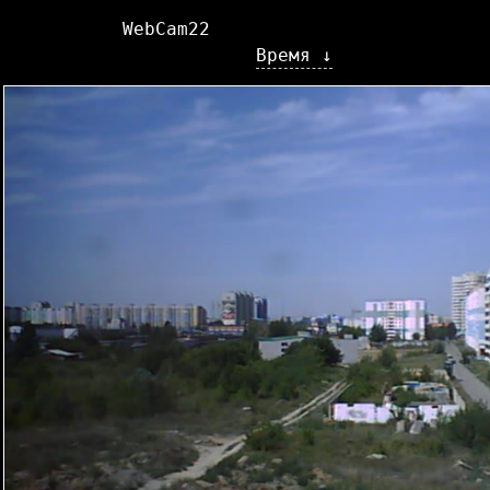
WebCam22
Время ↓