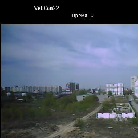
WebCam22
Время ↓