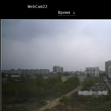
WebCam22
Время ↓