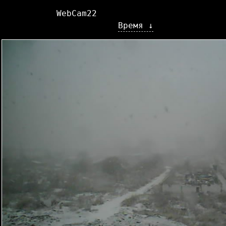
WebCam22
Время ↓