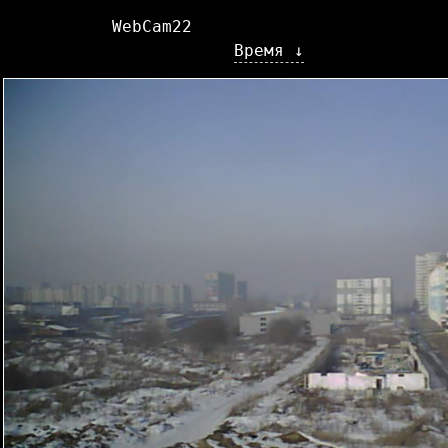
WebCam22
Время ↓