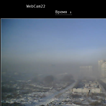
WebCam22
Время ↓