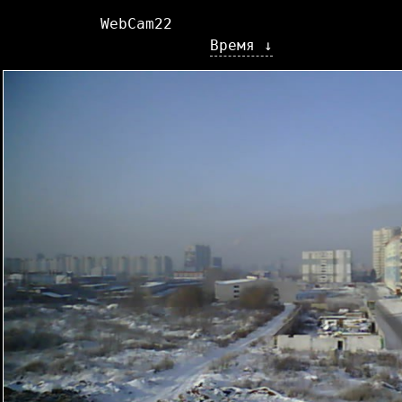
WebCam22
Время ↓