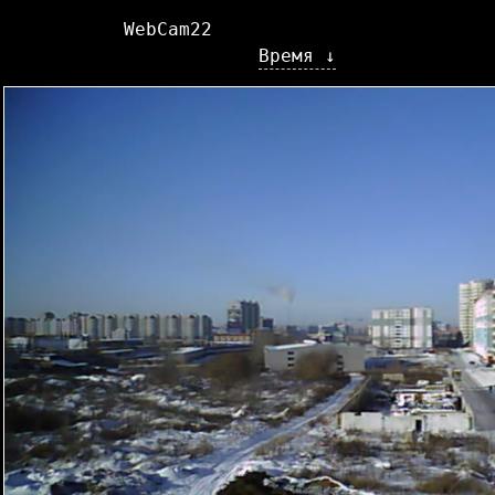
WebCam22
Время ↓