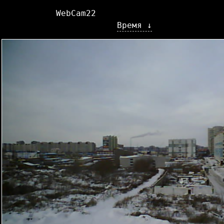
WebCam22
Время ↓