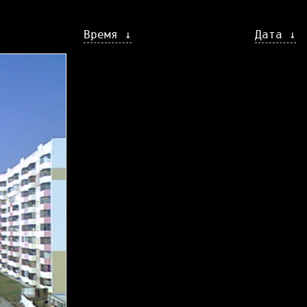
Время ↓
Дата ↓