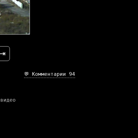
⇥
💬 Комментарии
94
 видео