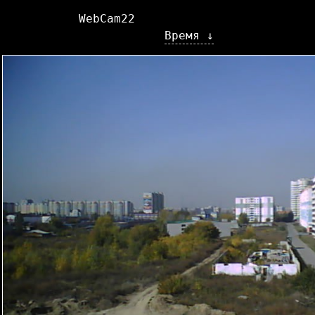
WebCam22
Время ↓