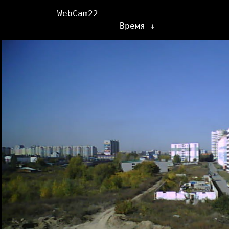
WebCam22
Время ↓