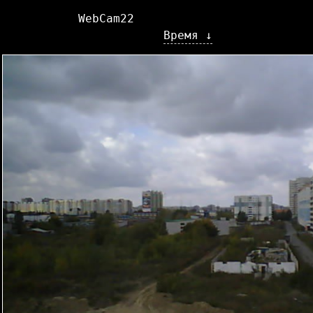
WebCam22
Время ↓