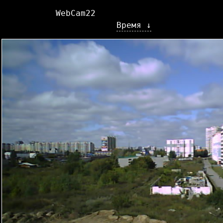
WebCam22
Время ↓