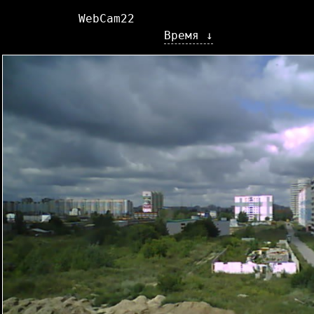
WebCam22
Время ↓