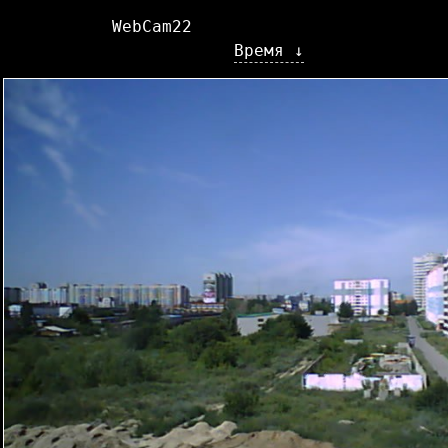
WebCam22
Время ↓