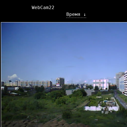
WebCam22
Время ↓