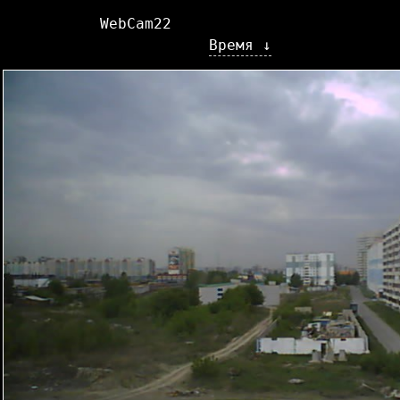
WebCam22
Время ↓