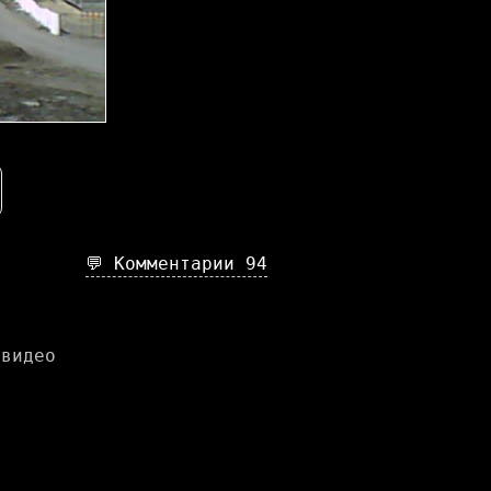
💬 Комментарии
94
 видео