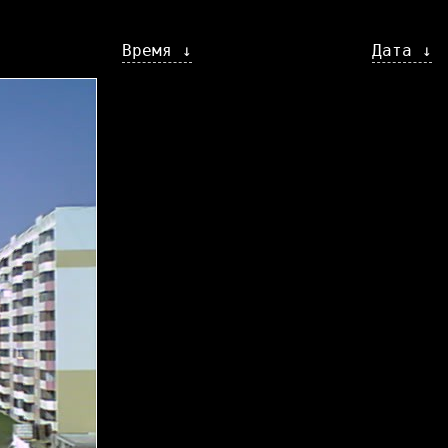
Время ↓
Дата ↓