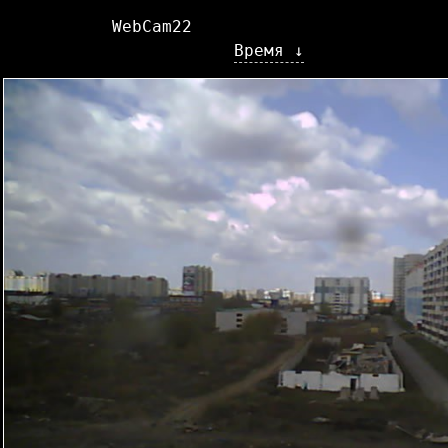
WebCam22
Время ↓