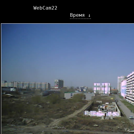
WebCam22
Время ↓